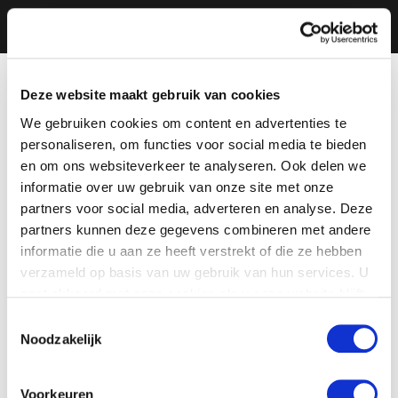
Deze website maakt gebruik van cookies
We gebruiken cookies om content en advertenties te
personaliseren, om functies voor social media te bieden
en om ons websiteverkeer te analyseren. Ook delen we
informatie over uw gebruik van onze site met onze
partners voor social media, adverteren en analyse. Deze
partners kunnen deze gegevens combineren met andere
informatie die u aan ze heeft verstrekt of die ze hebben
verzameld op basis van uw gebruik van hun services. U
gaat akkoord met onze cookies als u onze website blijft
gebruiken.
Toestemmingsselectie
Noodzakelijk
Voorkeuren