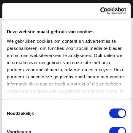
Deze website maakt gebruik van cookies
We gebruiken cookies om content en advertenties te
personaliseren, om functies voor social media te bieden
en om ons websiteverkeer te analyseren. Ook delen we
informatie over uw gebruik van onze site met onze
partners voor social media, adverteren en analyse. Deze
partners kunnen deze gegevens combineren met andere
informatie die u aan ze heeft verstrekt of die ze hebben
verzameld op basis van uw gebruik van hun services. U
gaat akkoord met onze cookies als u onze website blijft
gebruiken.
Toestemmingsselectie
Noodzakelijk
Voorkeuren