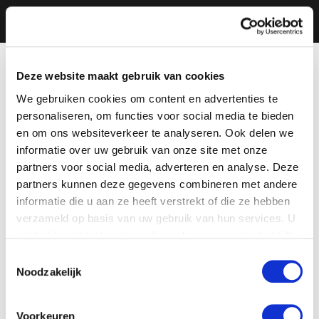
Deze website maakt gebruik van cookies
We gebruiken cookies om content en advertenties te
personaliseren, om functies voor social media te bieden
en om ons websiteverkeer te analyseren. Ook delen we
informatie over uw gebruik van onze site met onze
partners voor social media, adverteren en analyse. Deze
partners kunnen deze gegevens combineren met andere
informatie die u aan ze heeft verstrekt of die ze hebben
verzameld op basis van uw gebruik van hun services. U
gaat akkoord met onze cookies als u onze website blijft
gebruiken.
Toestemmingsselectie
Noodzakelijk
Voorkeuren