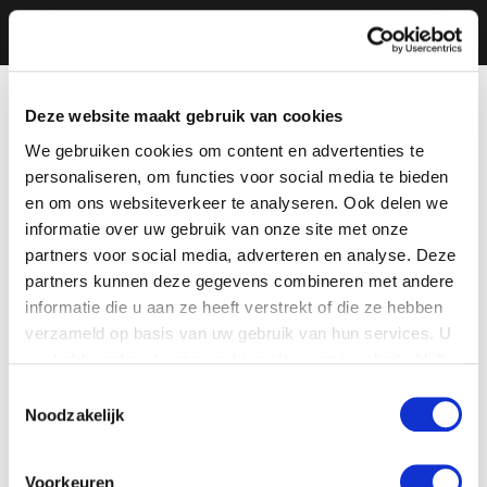
Deze website maakt gebruik van cookies
We gebruiken cookies om content en advertenties te
personaliseren, om functies voor social media te bieden
en om ons websiteverkeer te analyseren. Ook delen we
informatie over uw gebruik van onze site met onze
partners voor social media, adverteren en analyse. Deze
partners kunnen deze gegevens combineren met andere
informatie die u aan ze heeft verstrekt of die ze hebben
verzameld op basis van uw gebruik van hun services. U
gaat akkoord met onze cookies als u onze website blijft
gebruiken.
Toestemmingsselectie
Noodzakelijk
Voorkeuren