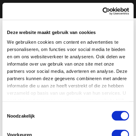
Deze website maakt gebruik van cookies
We gebruiken cookies om content en advertenties te
personaliseren, om functies voor social media te bieden
en om ons websiteverkeer te analyseren. Ook delen we
informatie over uw gebruik van onze site met onze
partners voor social media, adverteren en analyse. Deze
partners kunnen deze gegevens combineren met andere
informatie die u aan ze heeft verstrekt of die ze hebben
verzameld op basis van uw gebruik van hun services. U
gaat akkoord met onze cookies als u onze website blijft
gebruiken.
Toestemmingsselectie
Noodzakelijk
Voorkeuren