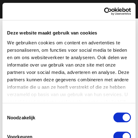
Deze website maakt gebruik van cookies
We gebruiken cookies om content en advertenties te
personaliseren, om functies voor social media te bieden
en om ons websiteverkeer te analyseren. Ook delen we
informatie over uw gebruik van onze site met onze
partners voor social media, adverteren en analyse. Deze
partners kunnen deze gegevens combineren met andere
informatie die u aan ze heeft verstrekt of die ze hebben
verzameld op basis van uw gebruik van hun services. U
gaat akkoord met onze cookies als u onze website blijft
gebruiken.
Toestemmingsselectie
Noodzakelijk
Voorkeuren