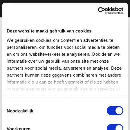
Deze website maakt gebruik van cookies
We gebruiken cookies om content en advertenties te
personaliseren, om functies voor social media te bieden
en om ons websiteverkeer te analyseren. Ook delen we
informatie over uw gebruik van onze site met onze
partners voor social media, adverteren en analyse. Deze
partners kunnen deze gegevens combineren met andere
informatie die u aan ze heeft verstrekt of die ze hebben
verzameld op basis van uw gebruik van hun services. U
gaat akkoord met onze cookies als u onze website blijft
gebruiken.
Toestemmingsselectie
Noodzakelijk
Voorkeuren