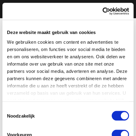
Deze website maakt gebruik van cookies
We gebruiken cookies om content en advertenties te
personaliseren, om functies voor social media te bieden
en om ons websiteverkeer te analyseren. Ook delen we
informatie over uw gebruik van onze site met onze
partners voor social media, adverteren en analyse. Deze
partners kunnen deze gegevens combineren met andere
informatie die u aan ze heeft verstrekt of die ze hebben
verzameld op basis van uw gebruik van hun services. U
gaat akkoord met onze cookies als u onze website blijft
gebruiken.
Toestemmingsselectie
Noodzakelijk
Voorkeuren