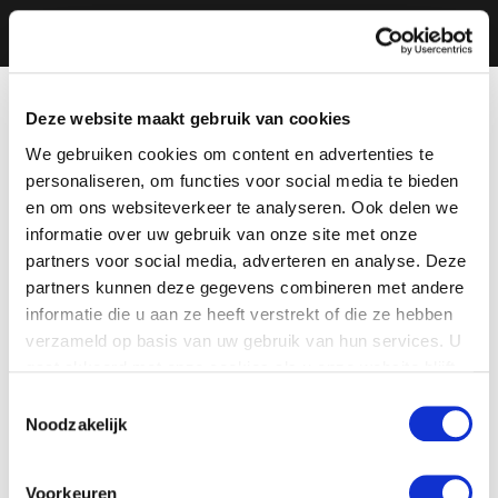
Deze website maakt gebruik van cookies
We gebruiken cookies om content en advertenties te
personaliseren, om functies voor social media te bieden
en om ons websiteverkeer te analyseren. Ook delen we
informatie over uw gebruik van onze site met onze
partners voor social media, adverteren en analyse. Deze
partners kunnen deze gegevens combineren met andere
informatie die u aan ze heeft verstrekt of die ze hebben
verzameld op basis van uw gebruik van hun services. U
gaat akkoord met onze cookies als u onze website blijft
gebruiken.
Toestemmingsselectie
Noodzakelijk
Voorkeuren