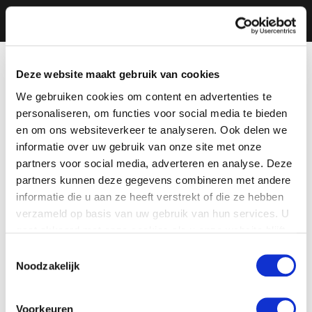
Deze website maakt gebruik van cookies
We gebruiken cookies om content en advertenties te
personaliseren, om functies voor social media te bieden
en om ons websiteverkeer te analyseren. Ook delen we
informatie over uw gebruik van onze site met onze
partners voor social media, adverteren en analyse. Deze
partners kunnen deze gegevens combineren met andere
informatie die u aan ze heeft verstrekt of die ze hebben
verzameld op basis van uw gebruik van hun services. U
gaat akkoord met onze cookies als u onze website blijft
gebruiken.
Toestemmingsselectie
Noodzakelijk
Voorkeuren