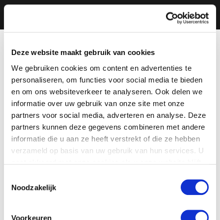
Deze website maakt gebruik van cookies
We gebruiken cookies om content en advertenties te
personaliseren, om functies voor social media te bieden
en om ons websiteverkeer te analyseren. Ook delen we
informatie over uw gebruik van onze site met onze
partners voor social media, adverteren en analyse. Deze
partners kunnen deze gegevens combineren met andere
informatie die u aan ze heeft verstrekt of die ze hebben
verzameld op basis van uw gebruik van hun services. U
gaat akkoord met onze cookies als u onze website blijft
gebruiken.
Toestemmingsselectie
Noodzakelijk
Voorkeuren