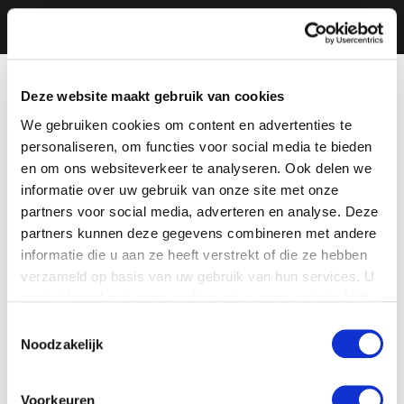
Deze website maakt gebruik van cookies
We gebruiken cookies om content en advertenties te
personaliseren, om functies voor social media te bieden
en om ons websiteverkeer te analyseren. Ook delen we
informatie over uw gebruik van onze site met onze
partners voor social media, adverteren en analyse. Deze
partners kunnen deze gegevens combineren met andere
informatie die u aan ze heeft verstrekt of die ze hebben
verzameld op basis van uw gebruik van hun services. U
gaat akkoord met onze cookies als u onze website blijft
gebruiken.
Toestemmingsselectie
Noodzakelijk
Voorkeuren