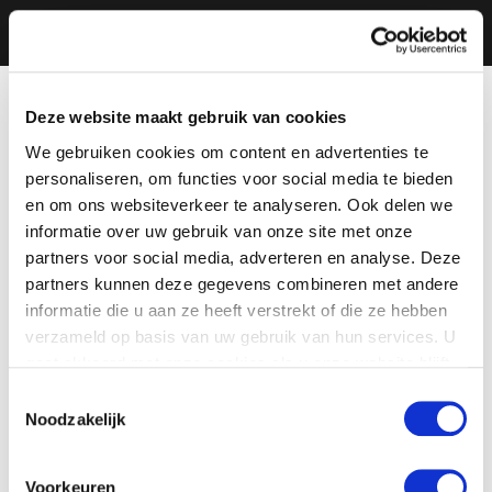
Deze website maakt gebruik van cookies
We gebruiken cookies om content en advertenties te
personaliseren, om functies voor social media te bieden
en om ons websiteverkeer te analyseren. Ook delen we
informatie over uw gebruik van onze site met onze
partners voor social media, adverteren en analyse. Deze
partners kunnen deze gegevens combineren met andere
informatie die u aan ze heeft verstrekt of die ze hebben
verzameld op basis van uw gebruik van hun services. U
gaat akkoord met onze cookies als u onze website blijft
gebruiken.
Toestemmingsselectie
Noodzakelijk
Voorkeuren