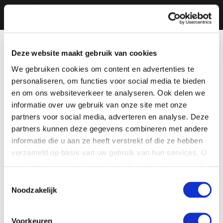
Deze website maakt gebruik van cookies
We gebruiken cookies om content en advertenties te
personaliseren, om functies voor social media te bieden
en om ons websiteverkeer te analyseren. Ook delen we
informatie over uw gebruik van onze site met onze
partners voor social media, adverteren en analyse. Deze
partners kunnen deze gegevens combineren met andere
informatie die u aan ze heeft verstrekt of die ze hebben
verzameld op basis van uw gebruik van hun services. U
gaat akkoord met onze cookies als u onze website blijft
gebruiken.
Toestemmingsselectie
Noodzakelijk
Voorkeuren