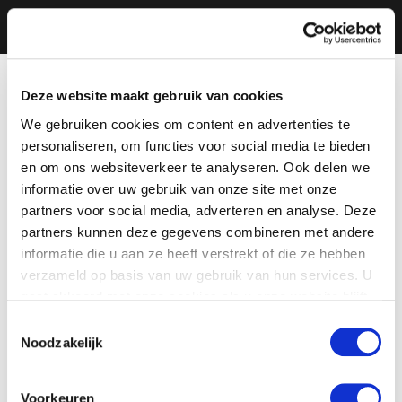
Deze website maakt gebruik van cookies
We gebruiken cookies om content en advertenties te
personaliseren, om functies voor social media te bieden
en om ons websiteverkeer te analyseren. Ook delen we
informatie over uw gebruik van onze site met onze
partners voor social media, adverteren en analyse. Deze
partners kunnen deze gegevens combineren met andere
informatie die u aan ze heeft verstrekt of die ze hebben
verzameld op basis van uw gebruik van hun services. U
gaat akkoord met onze cookies als u onze website blijft
gebruiken.
Toestemmingsselectie
Noodzakelijk
Voorkeuren