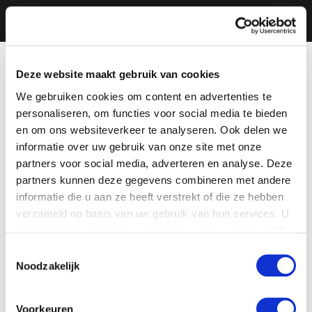
Deze website maakt gebruik van cookies
We gebruiken cookies om content en advertenties te
personaliseren, om functies voor social media te bieden
en om ons websiteverkeer te analyseren. Ook delen we
informatie over uw gebruik van onze site met onze
partners voor social media, adverteren en analyse. Deze
partners kunnen deze gegevens combineren met andere
informatie die u aan ze heeft verstrekt of die ze hebben
verzameld op basis van uw gebruik van hun services. U
gaat akkoord met onze cookies als u onze website blijft
gebruiken.
Toestemmingsselectie
Noodzakelijk
Voorkeuren