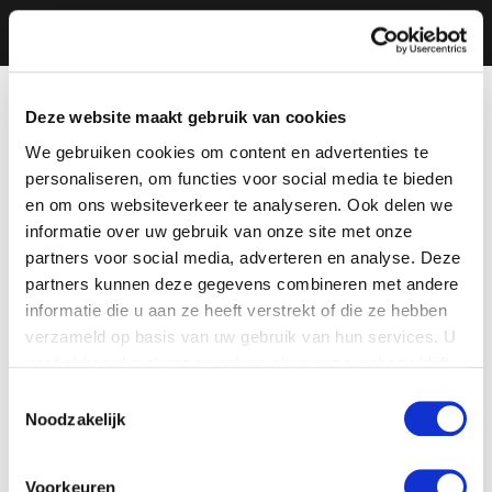
Deze website maakt gebruik van cookies
We gebruiken cookies om content en advertenties te
personaliseren, om functies voor social media te bieden
en om ons websiteverkeer te analyseren. Ook delen we
informatie over uw gebruik van onze site met onze
partners voor social media, adverteren en analyse. Deze
partners kunnen deze gegevens combineren met andere
informatie die u aan ze heeft verstrekt of die ze hebben
verzameld op basis van uw gebruik van hun services. U
gaat akkoord met onze cookies als u onze website blijft
gebruiken.
Toestemmingsselectie
Noodzakelijk
Voorkeuren