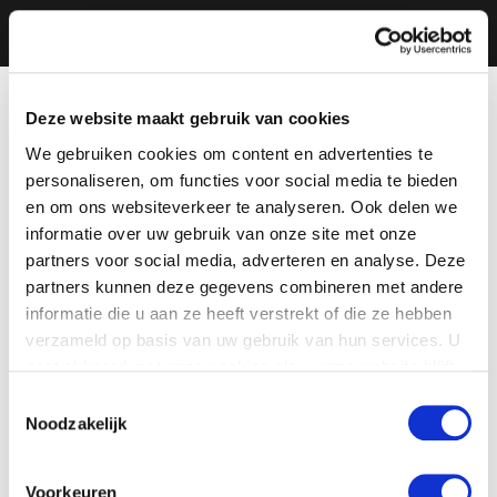
Deze website maakt gebruik van cookies
We gebruiken cookies om content en advertenties te
personaliseren, om functies voor social media te bieden
en om ons websiteverkeer te analyseren. Ook delen we
informatie over uw gebruik van onze site met onze
partners voor social media, adverteren en analyse. Deze
partners kunnen deze gegevens combineren met andere
informatie die u aan ze heeft verstrekt of die ze hebben
verzameld op basis van uw gebruik van hun services. U
gaat akkoord met onze cookies als u onze website blijft
gebruiken.
Toestemmingsselectie
Noodzakelijk
Voorkeuren