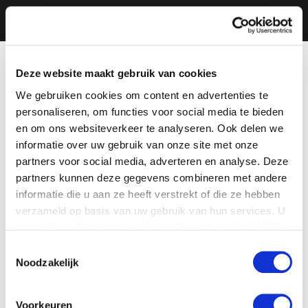
Deze website maakt gebruik van cookies
We gebruiken cookies om content en advertenties te
personaliseren, om functies voor social media te bieden
en om ons websiteverkeer te analyseren. Ook delen we
informatie over uw gebruik van onze site met onze
partners voor social media, adverteren en analyse. Deze
partners kunnen deze gegevens combineren met andere
informatie die u aan ze heeft verstrekt of die ze hebben
verzameld op basis van uw gebruik van hun services. U
gaat akkoord met onze cookies als u onze website blijft
gebruiken.
Toestemmingsselectie
Noodzakelijk
Voorkeuren