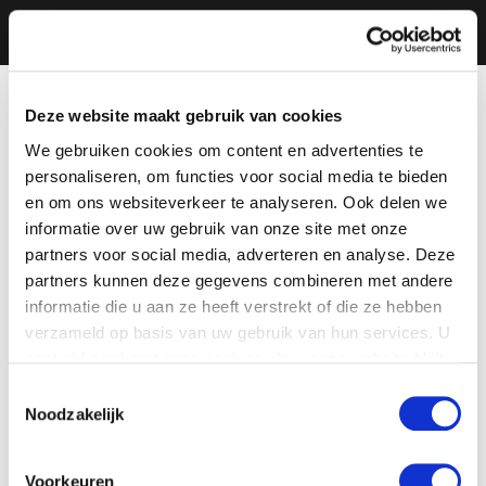
Deze website maakt gebruik van cookies
We gebruiken cookies om content en advertenties te
personaliseren, om functies voor social media te bieden
en om ons websiteverkeer te analyseren. Ook delen we
informatie over uw gebruik van onze site met onze
partners voor social media, adverteren en analyse. Deze
partners kunnen deze gegevens combineren met andere
informatie die u aan ze heeft verstrekt of die ze hebben
verzameld op basis van uw gebruik van hun services. U
gaat akkoord met onze cookies als u onze website blijft
gebruiken.
Toestemmingsselectie
Noodzakelijk
Voorkeuren