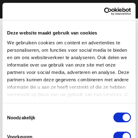
Deze website maakt gebruik van cookies
We gebruiken cookies om content en advertenties te
personaliseren, om functies voor social media te bieden
en om ons websiteverkeer te analyseren. Ook delen we
informatie over uw gebruik van onze site met onze
partners voor social media, adverteren en analyse. Deze
partners kunnen deze gegevens combineren met andere
informatie die u aan ze heeft verstrekt of die ze hebben
verzameld op basis van uw gebruik van hun services. U
gaat akkoord met onze cookies als u onze website blijft
gebruiken.
Toestemmingsselectie
Noodzakelijk
Voorkeuren