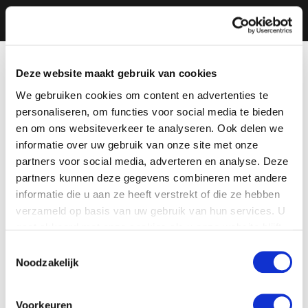
Deze website maakt gebruik van cookies
We gebruiken cookies om content en advertenties te
personaliseren, om functies voor social media te bieden
en om ons websiteverkeer te analyseren. Ook delen we
informatie over uw gebruik van onze site met onze
partners voor social media, adverteren en analyse. Deze
partners kunnen deze gegevens combineren met andere
informatie die u aan ze heeft verstrekt of die ze hebben
verzameld op basis van uw gebruik van hun services. U
gaat akkoord met onze cookies als u onze website blijft
gebruiken.
Toestemmingsselectie
Noodzakelijk
Voorkeuren