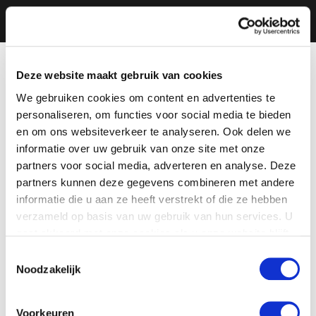
Deze website maakt gebruik van cookies
We gebruiken cookies om content en advertenties te
personaliseren, om functies voor social media te bieden
en om ons websiteverkeer te analyseren. Ook delen we
informatie over uw gebruik van onze site met onze
partners voor social media, adverteren en analyse. Deze
partners kunnen deze gegevens combineren met andere
informatie die u aan ze heeft verstrekt of die ze hebben
verzameld op basis van uw gebruik van hun services. U
gaat akkoord met onze cookies als u onze website blijft
gebruiken.
Toestemmingsselectie
Noodzakelijk
Voorkeuren