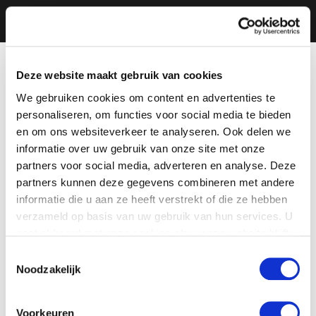
Deze website maakt gebruik van cookies
We gebruiken cookies om content en advertenties te
personaliseren, om functies voor social media te bieden
en om ons websiteverkeer te analyseren. Ook delen we
informatie over uw gebruik van onze site met onze
partners voor social media, adverteren en analyse. Deze
partners kunnen deze gegevens combineren met andere
informatie die u aan ze heeft verstrekt of die ze hebben
verzameld op basis van uw gebruik van hun services. U
gaat akkoord met onze cookies als u onze website blijft
gebruiken.
Toestemmingsselectie
Noodzakelijk
Voorkeuren