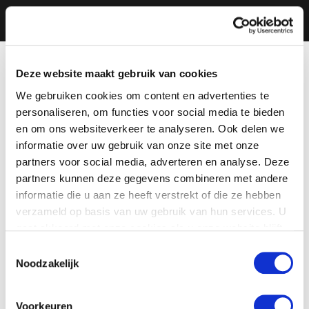
Deze website maakt gebruik van cookies
We gebruiken cookies om content en advertenties te
personaliseren, om functies voor social media te bieden
en om ons websiteverkeer te analyseren. Ook delen we
informatie over uw gebruik van onze site met onze
partners voor social media, adverteren en analyse. Deze
partners kunnen deze gegevens combineren met andere
informatie die u aan ze heeft verstrekt of die ze hebben
verzameld op basis van uw gebruik van hun services. U
gaat akkoord met onze cookies als u onze website blijft
gebruiken.
Toestemmingsselectie
Noodzakelijk
Voorkeuren