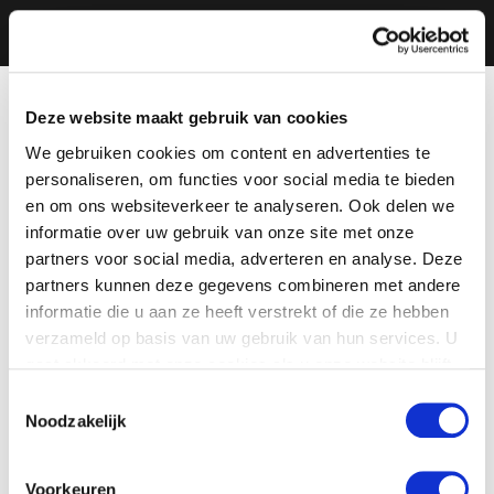
Deze website maakt gebruik van cookies
We gebruiken cookies om content en advertenties te
personaliseren, om functies voor social media te bieden
en om ons websiteverkeer te analyseren. Ook delen we
informatie over uw gebruik van onze site met onze
partners voor social media, adverteren en analyse. Deze
partners kunnen deze gegevens combineren met andere
informatie die u aan ze heeft verstrekt of die ze hebben
verzameld op basis van uw gebruik van hun services. U
gaat akkoord met onze cookies als u onze website blijft
gebruiken.
Toestemmingsselectie
Noodzakelijk
Voorkeuren