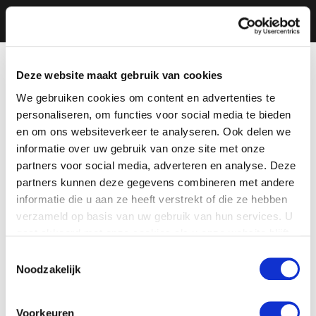
Deze website maakt gebruik van cookies
We gebruiken cookies om content en advertenties te
personaliseren, om functies voor social media te bieden
en om ons websiteverkeer te analyseren. Ook delen we
informatie over uw gebruik van onze site met onze
partners voor social media, adverteren en analyse. Deze
partners kunnen deze gegevens combineren met andere
informatie die u aan ze heeft verstrekt of die ze hebben
verzameld op basis van uw gebruik van hun services. U
gaat akkoord met onze cookies als u onze website blijft
gebruiken.
Toestemmingsselectie
Noodzakelijk
Voorkeuren