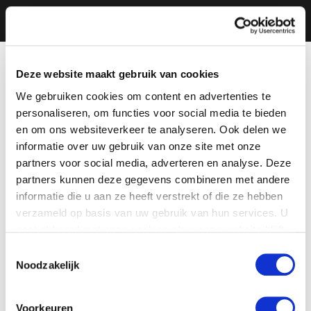
Deze website maakt gebruik van cookies
We gebruiken cookies om content en advertenties te
personaliseren, om functies voor social media te bieden
en om ons websiteverkeer te analyseren. Ook delen we
informatie over uw gebruik van onze site met onze
partners voor social media, adverteren en analyse. Deze
partners kunnen deze gegevens combineren met andere
informatie die u aan ze heeft verstrekt of die ze hebben
verzameld op basis van uw gebruik van hun services. U
gaat akkoord met onze cookies als u onze website blijft
gebruiken.
Toestemmingsselectie
Noodzakelijk
Voorkeuren