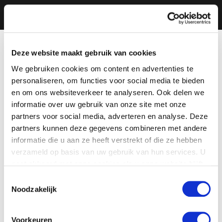
Deze website maakt gebruik van cookies
We gebruiken cookies om content en advertenties te
personaliseren, om functies voor social media te bieden
en om ons websiteverkeer te analyseren. Ook delen we
informatie over uw gebruik van onze site met onze
partners voor social media, adverteren en analyse. Deze
partners kunnen deze gegevens combineren met andere
informatie die u aan ze heeft verstrekt of die ze hebben
verzameld op basis van uw gebruik van hun services. U
gaat akkoord met onze cookies als u onze website blijft
gebruiken.
Toestemmingsselectie
Noodzakelijk
Voorkeuren