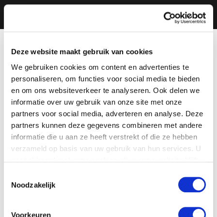
Deze website maakt gebruik van cookies
We gebruiken cookies om content en advertenties te
personaliseren, om functies voor social media te bieden
en om ons websiteverkeer te analyseren. Ook delen we
informatie over uw gebruik van onze site met onze
partners voor social media, adverteren en analyse. Deze
partners kunnen deze gegevens combineren met andere
informatie die u aan ze heeft verstrekt of die ze hebben
verzameld op basis van uw gebruik van hun services. U
gaat akkoord met onze cookies als u onze website blijft
gebruiken.
Toestemmingsselectie
Noodzakelijk
Voorkeuren