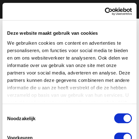
Deze website maakt gebruik van cookies
We gebruiken cookies om content en advertenties te
personaliseren, om functies voor social media te bieden
en om ons websiteverkeer te analyseren. Ook delen we
informatie over uw gebruik van onze site met onze
partners voor social media, adverteren en analyse. Deze
partners kunnen deze gegevens combineren met andere
informatie die u aan ze heeft verstrekt of die ze hebben
verzameld op basis van uw gebruik van hun services. U
gaat akkoord met onze cookies als u onze website blijft
gebruiken.
Toestemmingsselectie
Noodzakelijk
Voorkeuren