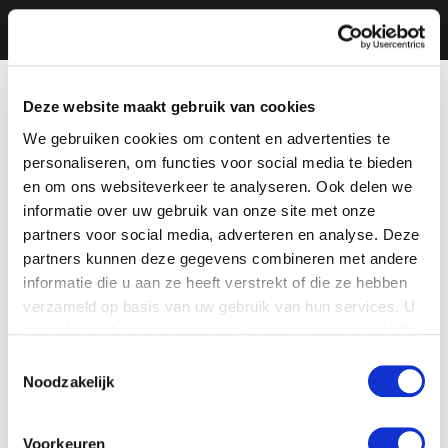
Deze website maakt gebruik van cookies
We gebruiken cookies om content en advertenties te
personaliseren, om functies voor social media te bieden
en om ons websiteverkeer te analyseren. Ook delen we
informatie over uw gebruik van onze site met onze
partners voor social media, adverteren en analyse. Deze
partners kunnen deze gegevens combineren met andere
informatie die u aan ze heeft verstrekt of die ze hebben
verzameld op basis van uw gebruik van hun services. U
gaat akkoord met onze cookies als u onze website blijft
gebruiken.
Toestemmingsselectie
Noodzakelijk
Voorkeuren