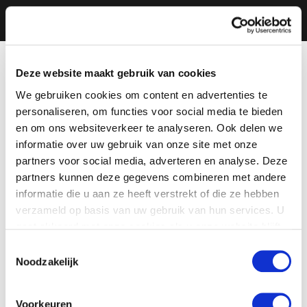
Deze website maakt gebruik van cookies
We gebruiken cookies om content en advertenties te
personaliseren, om functies voor social media te bieden
en om ons websiteverkeer te analyseren. Ook delen we
informatie over uw gebruik van onze site met onze
partners voor social media, adverteren en analyse. Deze
partners kunnen deze gegevens combineren met andere
informatie die u aan ze heeft verstrekt of die ze hebben
verzameld op basis van uw gebruik van hun services. U
gaat akkoord met onze cookies als u onze website blijft
gebruiken.
Toestemmingsselectie
Noodzakelijk
Voorkeuren