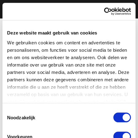
Deze website maakt gebruik van cookies
We gebruiken cookies om content en advertenties te
personaliseren, om functies voor social media te bieden
en om ons websiteverkeer te analyseren. Ook delen we
informatie over uw gebruik van onze site met onze
partners voor social media, adverteren en analyse. Deze
partners kunnen deze gegevens combineren met andere
informatie die u aan ze heeft verstrekt of die ze hebben
verzameld op basis van uw gebruik van hun services. U
gaat akkoord met onze cookies als u onze website blijft
gebruiken.
Toestemmingsselectie
Noodzakelijk
Voorkeuren