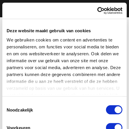
Deze website maakt gebruik van cookies
We gebruiken cookies om content en advertenties te
personaliseren, om functies voor social media te bieden
en om ons websiteverkeer te analyseren. Ook delen we
informatie over uw gebruik van onze site met onze
partners voor social media, adverteren en analyse. Deze
partners kunnen deze gegevens combineren met andere
informatie die u aan ze heeft verstrekt of die ze hebben
verzameld op basis van uw gebruik van hun services. U
gaat akkoord met onze cookies als u onze website blijft
gebruiken.
Toestemmingsselectie
Noodzakelijk
Voorkeuren