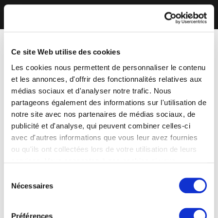
Ce site Web utilise des cookies
Les cookies nous permettent de personnaliser le contenu
et les annonces, d'offrir des fonctionnalités relatives aux
médias sociaux et d'analyser notre trafic. Nous
partageons également des informations sur l'utilisation de
notre site avec nos partenaires de médias sociaux, de
publicité et d'analyse, qui peuvent combiner celles-ci
avec d'autres informations que vous leur avez fournies
ou qu'ils ont collectées lors de votre utilisation de leurs
services. Vous consentez à nos cookies si vous
continuez à utiliser notre site Web.
Sélection
Nécessaires
du
consentement
Préférences