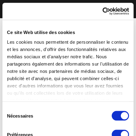
Ce site Web utilise des cookies
Les cookies nous permettent de personnaliser le contenu
et les annonces, d'offrir des fonctionnalités relatives aux
médias sociaux et d'analyser notre trafic. Nous
partageons également des informations sur l'utilisation de
notre site avec nos partenaires de médias sociaux, de
publicité et d'analyse, qui peuvent combiner celles-ci
avec d'autres informations que vous leur avez fournies
ou qu'ils ont collectées lors de votre utilisation de leurs
services. Vous consentez à nos cookies si vous
continuez à utiliser notre site Web.
Sélection
Nécessaires
du
consentement
Préférences