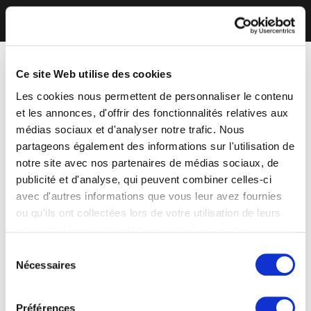
Ce site Web utilise des cookies
Les cookies nous permettent de personnaliser le contenu
et les annonces, d'offrir des fonctionnalités relatives aux
médias sociaux et d'analyser notre trafic. Nous
partageons également des informations sur l'utilisation de
notre site avec nos partenaires de médias sociaux, de
publicité et d'analyse, qui peuvent combiner celles-ci
avec d'autres informations que vous leur avez fournies
ou qu'ils ont collectées lors de votre utilisation de leurs
services. Vous consentez à nos cookies si vous
continuez à utiliser notre site Web.
Sélection
Nécessaires
du
consentement
Préférences