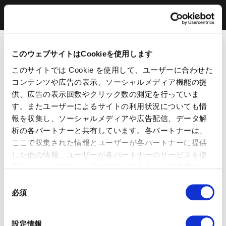
このウェブサイトはCookieを使用します
このサイトでは Cookie を使用して、ユーザーに合わせた
コンテンツや広告の表示、ソーシャルメディア機能の提
供、広告の表示回数やクリック数の測定を行っていま
す。またユーザーによるサイトの利用状況についても情
報を収集し、ソーシャルメディアや広告配信、データ解
析の各パートナーと共有しています。各パートナーは、
ここで収集された情報とユーザーが各パートナーに提供
した他の情報、ユーザーが各パートナーのサービスを使
用したときに収集した他の情報を組み合わせて使用する
ことがあります。 当ウェブサイトの使用を続行するとク
同
ッキーに同意したことになります。
必須
意
の
選
設定情報