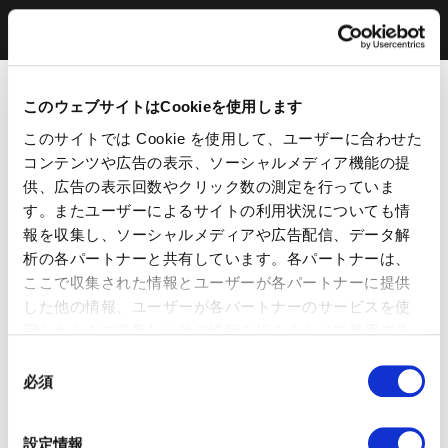
このウェブサイトはCookieを使用します
このサイトでは Cookie を使用して、ユーザーに合わせた
コンテンツや広告の表示、ソーシャルメディア機能の提
供、広告の表示回数やクリック数の測定を行っていま
す。またユーザーによるサイトの利用状況についても情
報を収集し、ソーシャルメディアや広告配信、データ解
析の各パートナーと共有しています。各パートナーは、
ここで収集された情報とユーザーが各パートナーに提供
した他の情報、ユーザーが各パートナーのサービスを使
用したときに収集した他の情報を組み合わせて使用する
ことがあります。 当ウェブサイトの使用を続行するとク
同
ッキーに同意したことになります。
必須
意
の
選
設定情報