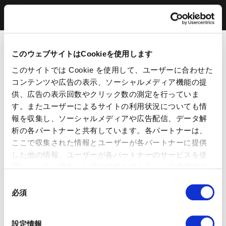
このウェブサイトはCookieを使用します
このサイトでは Cookie を使用して、ユーザーに合わせた
コンテンツや広告の表示、ソーシャルメディア機能の提
供、広告の表示回数やクリック数の測定を行っていま
す。またユーザーによるサイトの利用状況についても情
報を収集し、ソーシャルメディアや広告配信、データ解
析の各パートナーと共有しています。各パートナーは、
ここで収集された情報とユーザーが各パートナーに提供
した他の情報、ユーザーが各パートナーのサービスを使
用したときに収集した他の情報を組み合わせて使用する
ことがあります。 当ウェブサイトの使用を続行するとク
同
ッキーに同意したことになります。
必須
意
の
選
設定情報