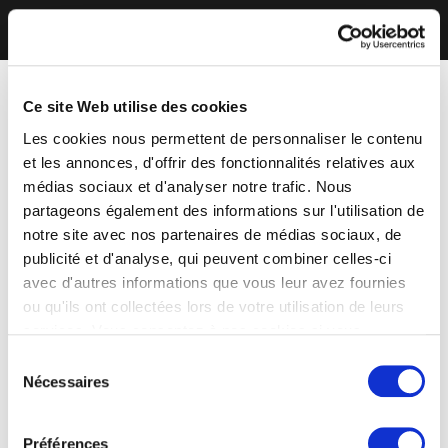
Ce site Web utilise des cookies
Les cookies nous permettent de personnaliser le contenu
et les annonces, d'offrir des fonctionnalités relatives aux
médias sociaux et d'analyser notre trafic. Nous
partageons également des informations sur l'utilisation de
notre site avec nos partenaires de médias sociaux, de
publicité et d'analyse, qui peuvent combiner celles-ci
avec d'autres informations que vous leur avez fournies
ou qu'ils ont collectées lors de votre utilisation de leurs
services. Vous consentez à nos cookies si vous
continuez à utiliser notre site Web.
Sélection
Nécessaires
du
consentement
Préférences