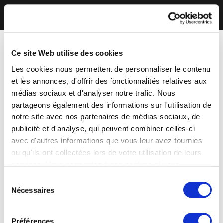
Ce site Web utilise des cookies
Les cookies nous permettent de personnaliser le contenu
et les annonces, d'offrir des fonctionnalités relatives aux
médias sociaux et d'analyser notre trafic. Nous
partageons également des informations sur l'utilisation de
notre site avec nos partenaires de médias sociaux, de
publicité et d'analyse, qui peuvent combiner celles-ci
avec d'autres informations que vous leur avez fournies
ou qu'ils ont collectées lors de votre utilisation de leurs
services. Vous consentez à nos cookies si vous
continuez à utiliser notre site Web.
Sélection
Nécessaires
du
consentement
Préférences