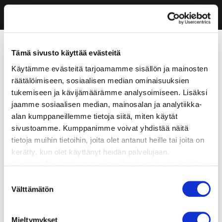
Tämä sivusto käyttää evästeitä
Käytämme evästeitä tarjoamamme sisällön ja mainosten
räätälöimiseen, sosiaalisen median ominaisuuksien
tukemiseen ja kävijämäärämme analysoimiseen. Lisäksi
jaamme sosiaalisen median, mainosalan ja analytiikka-
alan kumppaneillemme tietoja siitä, miten käytät
sivustoamme. Kumppanimme voivat yhdistää näitä
tietoja muihin tietoihin, joita olet antanut heille tai joita on
kerätty, kun olet käyttänyt heidän palvelujaan.
Käyttämällä sivustoamme, hyväksyt evästeiden käytön.
Suostumuksen
Välttämätön
valinta
Mieltymykset