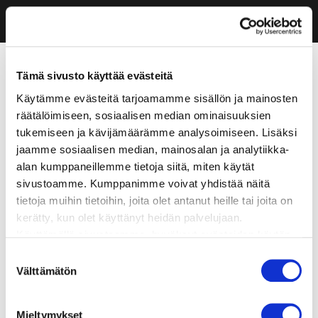
Tämä sivusto käyttää evästeitä
Käytämme evästeitä tarjoamamme sisällön ja mainosten
räätälöimiseen, sosiaalisen median ominaisuuksien
tukemiseen ja kävijämäärämme analysoimiseen. Lisäksi
jaamme sosiaalisen median, mainosalan ja analytiikka-
alan kumppaneillemme tietoja siitä, miten käytät
sivustoamme. Kumppanimme voivat yhdistää näitä
tietoja muihin tietoihin, joita olet antanut heille tai joita on
kerätty, kun olet käyttänyt heidän palvelujaan.
Käyttämällä sivustoamme, hyväksyt evästeiden käytön.
Suostumuksen
Välttämätön
valinta
Mieltymykset