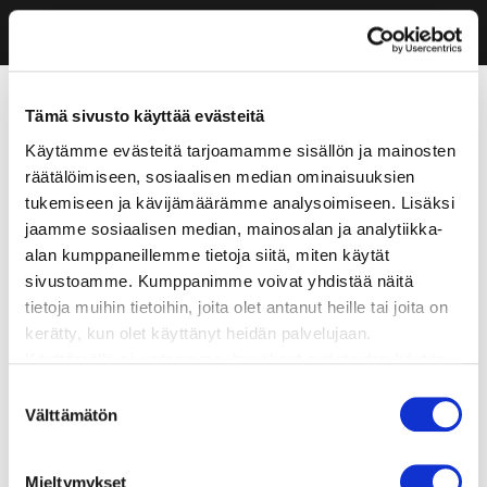
Tämä sivusto käyttää evästeitä
Käytämme evästeitä tarjoamamme sisällön ja mainosten
räätälöimiseen, sosiaalisen median ominaisuuksien
tukemiseen ja kävijämäärämme analysoimiseen. Lisäksi
jaamme sosiaalisen median, mainosalan ja analytiikka-
alan kumppaneillemme tietoja siitä, miten käytät
sivustoamme. Kumppanimme voivat yhdistää näitä
tietoja muihin tietoihin, joita olet antanut heille tai joita on
kerätty, kun olet käyttänyt heidän palvelujaan.
Käyttämällä sivustoamme, hyväksyt evästeiden käytön.
Suostumuksen
Välttämätön
valinta
Mieltymykset