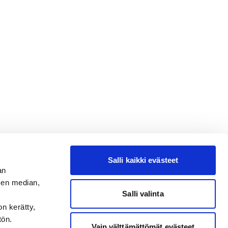
Salli kaikki evästeet
an
sen median,
Salli valinta
on kerätty,
tön.
Vain välttämättömät evästeet