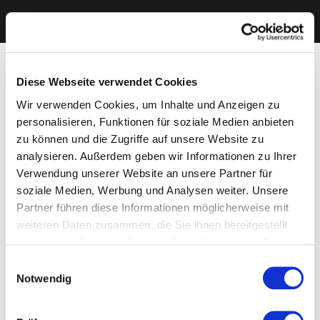
Diese Webseite verwendet Cookies
Wir verwenden Cookies, um Inhalte und Anzeigen zu
personalisieren, Funktionen für soziale Medien anbieten
zu können und die Zugriffe auf unsere Website zu
analysieren. Außerdem geben wir Informationen zu Ihrer
Verwendung unserer Website an unsere Partner für
soziale Medien, Werbung und Analysen weiter. Unsere
Partner führen diese Informationen möglicherweise mit
weiteren Daten zusammen, die Sie ihnen bereitgestellt
haben oder die sie im Rahmen Ihrer Nutzung der Dienste
gesammelt haben. Sie geben Einwilligung zu unseren
Einwilligungsauswahl
Cookies, wenn Sie unsere Webseite weiterhin nutzen.
Notwendig