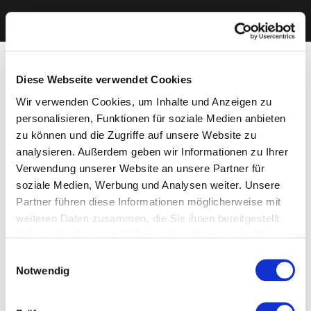
Diese Webseite verwendet Cookies
Wir verwenden Cookies, um Inhalte und Anzeigen zu
personalisieren, Funktionen für soziale Medien anbieten
zu können und die Zugriffe auf unsere Website zu
analysieren. Außerdem geben wir Informationen zu Ihrer
Verwendung unserer Website an unsere Partner für
soziale Medien, Werbung und Analysen weiter. Unsere
Partner führen diese Informationen möglicherweise mit
weiteren Daten zusammen, die Sie ihnen bereitgestellt
haben oder die sie im Rahmen Ihrer Nutzung der Dienste
gesammelt haben. Sie geben Einwilligung zu unseren
Einwilligungsauswahl
Cookies, wenn Sie unsere Webseite weiterhin nutzen.
Notwendig