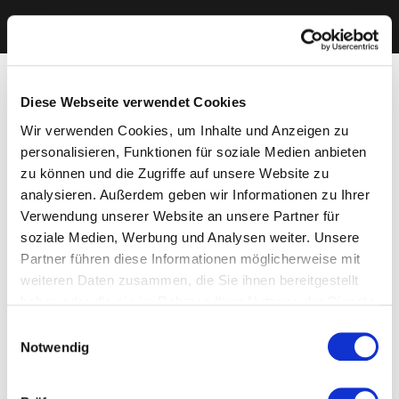
Diese Webseite verwendet Cookies
Wir verwenden Cookies, um Inhalte und Anzeigen zu
personalisieren, Funktionen für soziale Medien anbieten
zu können und die Zugriffe auf unsere Website zu
analysieren. Außerdem geben wir Informationen zu Ihrer
Verwendung unserer Website an unsere Partner für
soziale Medien, Werbung und Analysen weiter. Unsere
Partner führen diese Informationen möglicherweise mit
weiteren Daten zusammen, die Sie ihnen bereitgestellt
haben oder die sie im Rahmen Ihrer Nutzung der Dienste
gesammelt haben. Sie geben Einwilligung zu unseren
Einwilligungsauswahl
Cookies, wenn Sie unsere Webseite weiterhin nutzen.
Notwendig